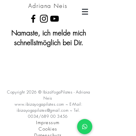
Adriana Neis
Namaste, ich melde mich
schnellstmöglich bei Dir.
Copyright 2026 © IbizaYogaPilates - Adriana
Neis
www.ibizayogapilates.com ~ E-Mail:
ibizayogapilates@gmail.com ~ Tel.
0034/689 00 3456
Impressum
Cookies
Datenschutz